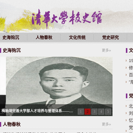
史海钩沉
人物春秋
文化传统
党史研究
史海钩沉
更多»
1
修
百
“
北
梅贻琦完善大学部人才培养与管理体系——…
1
2
3
4
5
刘
忆
人物春秋
更多»
党