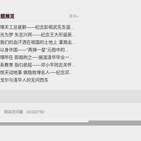
专题展览
更多»
理天工总是鲜——纪念彭桓武先生诞...
光为梦 矢志兴邦——纪念王大珩诞辰...
我们的血汗洒在祖国的土地上 灌溉出...
以身许国——“两弹一星”元勋中的...
理所在 即趋附之──施滉清华毕业一...
系教育 指引航程——邓小平同志关怀...
惊天动地事 做隐姓埋名人──纪念邓...
戈尔与清华人的无问西东
|
网站访问量：
03102792