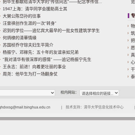
把毕生都献给清华大学的“传信同志”——纪念李传信...
览
1947上海：清华同学会援助高士其
大舅公陈岱孙的往事
汪曾祺创作生涯的一次“转身”
物
迟到的学位——追忆宾大最早的一批女性建筑学学生
筑
何炳棣的清華情緣
把
苏国桢乔守琮夫妇生平简介
愿
杨振宁、邓稼先：五十年的友谊亲如兄弟
真
“我对清华有很深厚的感情” ——追记杨振宁先生
心
王永志：前进！向着更壮丽的事业
干
周尧：他毕生为打一场翻身仗
泰
校内网站：
qhdxxsg@mail.tsinghua.edu.cn
| 技术支持：清华大学信息化技术中心 