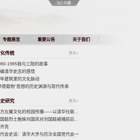
专题展览
重要公告
关于我们
文化传统
更多»
980-1985我与三院的故事
编清华史志的感悟
年建筑里的文化脉动
厚德载物”思想的历史渊源与现代传承
党史研究
更多»
方左翼文化的校园传播——以清华社联...
国鋕烈士胞姊刘国凤对刘国鋕被捕前后...
齐亮
代会史话：清华大学与历次全国党代会一