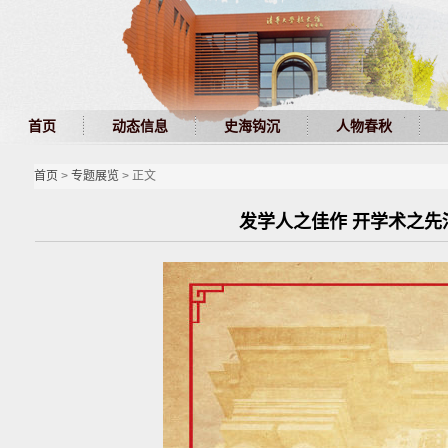
首页
动态信息
史海钩沉
人物春秋
首页
>
专题展览
> 正文
发学人之佳作 开学术之