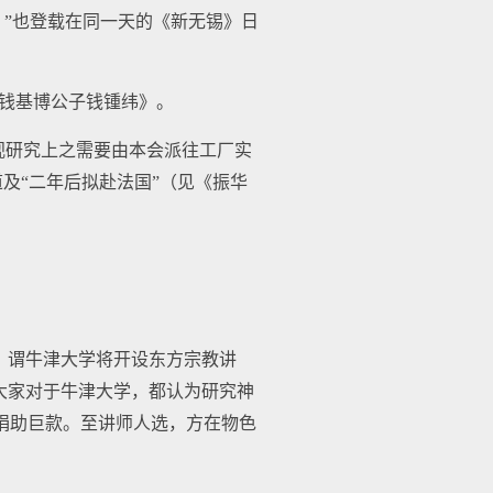
”也登载在同一天的《新无锡》日
之钱基博公子钱锺纬》。
视研究上之需要由本会派往工厂实
道及“二年后拟赴法国”（见《振华
息，谓牛津大学将开设东方宗教讲
：‘大家对于牛津大学，都认为研究神
捐助巨款。至讲师人选，方在物色