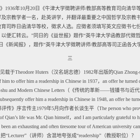
1936年10月20日《牛津大学徵聘讲师/教部高等教育司向清
学及宗教学者一名，赴英讲学，并翻译最重要之中国哲学及宗教
教育司昨日函清华等校，徵求人选。应徵者须填写英文应徵书七
以便汇转云。”同日的《益世报》题作“英牛津大学函教部代徵哲
6日《新闻报》，题作“英牛津大学徵聘讲师/教部高等司正函各大
三
heodore Huters（汉名胡志德）1982年出版的Qian Zho
h of him to offer him a readership in Chinese in 1937，an offer 
an Zhong-shu and Modern Chinese Letters（《传统的革新——钱
to subsequently offer him a readership in Chinese in 1948, an of
序言传主1979年5月向作者长谈生平（The person who provided me w
 of Qian’s life was Mr. Qian himself，and I am particularly grateful to h
have been an exhausting and often tiresome tour of American un
Lecturer”（讲师）含混地夸张成“readership”（教授职位）？