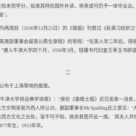
在校未完学分，拟准其特在国外补读，将来或可仍予一体毕业云。
座”。
为两周前（1936年12月25日）的《锡报》刊登过《赴英习纺织
中英庚款董事会留英公费生章程》的常规：“在英入学二年后，得
”甫入牛津大学四个月，1936年3月，钱锺书代妇复王季玉书即
二
即公布于上海等地的报章。
6日《牛津大学将设佛学讲席》：“英伦《泰晤士报》近日发表一消
文明渐易为西人所认识。据副董事长Mr.Spalding氏之意见
含西方文化之长处，皆不可不知，故余甚愿开此一席。’其夫人并
g，1877年生，1953年卒。