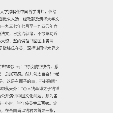
大学拟聘任中国哲学讲师，俸给
面徵求人选，经教部及清华大学文
自一九三七年七月至一九四〇年六
研法文，已接洽就绪，不欲急功近
乃大惊；坚约俟锺书回国服务两
足徵钱氏在英，深得该国学术界之
儿锺书帖》云：“得汝航空快信，悉
，总属可感。然儿勿太自喜！”老
是，这是有面子的事，不必隐瞒”
早想落天外：“邑人钱基博之子钱锺
语公开演讲中国文化问题，颇为各
授课一小时，半年俸英金三百镑。定
座，在吾国尚以钱君为首屈一指，