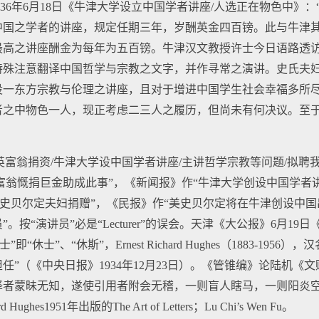
36年6月18日《牛津大学设立中国学者讲座/人选正在物色中》
中国之学者的讲座，规定任期三年，岁酬英金四百镑。此与牛津
最高之讲座酬金为每年为五百镑。牛津汉文教授许士今日语路透
特殊注意翻译中国哲学与宗教之文字，并作寻常之演讲。史氏夫
设一东方宗教与伦理之讲座，且对于增进中国学生社会幸福多所
者之中物色一人，现正考虑二三人之履历，但尚未有何决议。至
英富翁捐资/牛津大学设中国学者讲座/主讲哲学宗教等问题/拟聘
富翁慨捐巨金助成此事”，《新闻报》作“牛津大学创设中国学者讲
英史贝尔定夫妇捐赠”，《民报》作“美史贝尔定将在牛津创设中国
按“演讲员”必是“Lecturer”的误会。天津《大公报》6月19
休士”、“休斯”，Ernest Richard Hughes（1883-195
”（《中央日报》1934年12月23日）。《管锥编》论陆机《
译者蒙昧无知，遂使引用者附会无稽，一则盲人瞎马，一则阳炎
ughes1951年出版的The Art of Letters；Lu Chi’s Wen Fu。