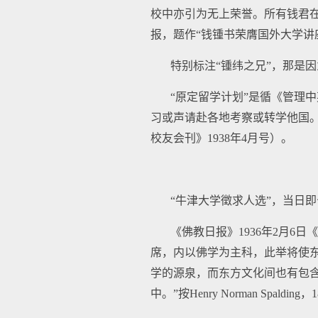
校中亦引为无上荣誉。所有钱君
报，题作“钱锺书荣膺国外大学讲
特别标注“锺纬之兄”，那是因
“原定留学计划”是循《管理
习或声请赴各地考察或转学他国。
校友会刊》1938年4月号）。
“牛津大学徵求人选”，当日
《佛教日报》1936年2月
席，内以佛学为主科，此举将使东方
学的源泉，而东方文化间也有包
中。”按Henry Norman Spaldin