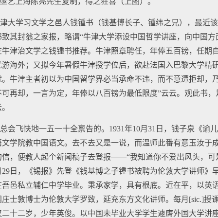
，亟乞上海陈亮先生复制，得之狂喜（上图）。
津大学习文学之邑人钱锺书（钱基博长子、锺纬之兄），最近该
书致其封翁之家报，略谓“牛津大学添设中国哲学讲座，向中国方
在牛津治文学之钱锺书推荐。牛津照章聘任，年俸五百镑，任期
优游海外；又拟今年暑假牛津授学位后，欲赴法国入巴黎大学精
就。牛津主者初以为中国留学界必当承命不违，而不意遭拒却，
不可再却，一言为定，年俸以八百镑为最低限度”云云。观此书，
云。
会飞快地一五一十全禀告的。1931年10月31日，钱子泉《谕
语文学院教中国语文。去不去又是一说，而温师此番有意玉汝于成
信，便教人起个新闻稿子去登报——“我知道你不爱出风头，可
10月29日，《锡报》先登《钱基博之子锺书被聘为伦敦大学讲师》
在吾邑私立辅仁中学毕业。秉承家学，具有根底。近在平，以英
庄士敦博士为伦敦大学罗致，延充东方文化讲师。每月[sic.]
仅二十二岁，少年英俊。以中国未毕业大学学生遽膺外国大学讲