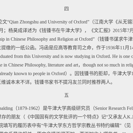
四
立合作论文“Qian Zhongshu and University of Oxford”
；杨昊成译述为《钱锺书在牛津大学》，《文汇报》2015年7月3日），
 Lectureship in Chinese Philosophy and Religion at Ox
提缴的一纸公函。冯函是应高等教育司之命，作于1936年11月
om this University and is now studying in Oxford. He is one of
in Chinese Philosophy, literature and art，though not so much in relig
 may be already known to people in Oxford）。因钱锺书的
王维诚本末不详。钱锺书家书不提冯友兰同时推荐两人。
五
ding（1879-1962）是牛津大学高级研究员（Senior Research Fellow i
钱默存的朋友（《中国固有的文学批评的一个特点》记“又承友人K.J.S
院填写的履历表中有“牛津大学东方哲学宗教丛书特约编辑”（见