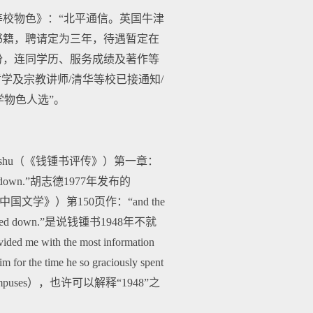
华等校物色》：“北平通信。英国牛津
书籍，聘请定为三年，待遇暂定在
份，连同学历、服务成绩及著作等
学及宗教讲师/清华等校已接通知/
学物色人选”。
ng-shu（《钱锺书评传》）第一章：
he turned down.”胡志德1977年发布的
锺书与近代中国文学》）第150页作：“and the
fer he turned down.”是说钱锺书1948年不就
ith the most information
im for the time he so graciously spent
iversity campuses），也许可以解释“1948”之