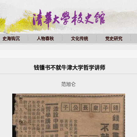
史海钩沉
人物春秋
文化传统
党史研究
钱锺书不就牛津大学哲学讲师
范旭仑