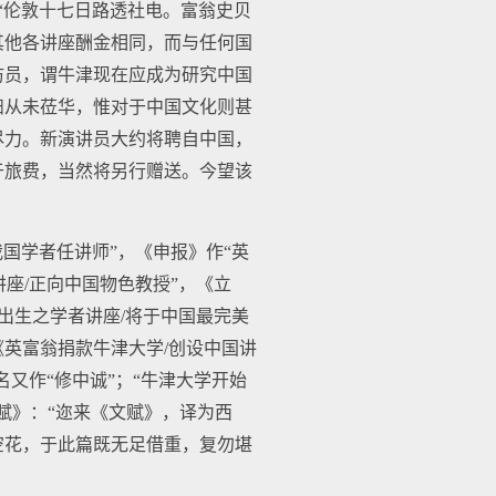
：“伦敦十七日路透社电。富翁史贝
其他各讲座酬金相同，而与任何国
访员，谓牛津现在应成为研究中国
妇从未莅华，惟对于中国文化则甚
尽力。新演讲员大约将聘自中国，
于旅费，当然将另行赠送。今望该
我国学者任讲师”，《申报》作“英
座/正向中国物色教授”，《立
出生之学者讲座/将于中国最完美
日《英富翁捐款牛津大学/创设中国讲
6），汉名又作“修中诚”；“牛津大学开始
文赋》：“迩来《文赋》，译为西
空花，于此篇既无足借重，复勿堪