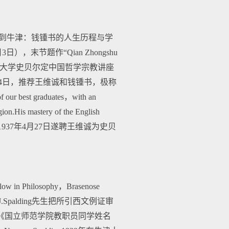
（江南大学《从无锡到牛津：钱锺书的人生历程与学
末节题作“Qian Zhongshu
ford”（钱锺书谋求牛津大学史贝尔定中国哲学宗教讲座
14日，推荐王维诚和钱锺书，极称
 our best graduates，with an
ion.His mastery of the English
拒却，牛津大学1937年4月27日遂聘王维诚为史贝
n Philosophy，Brasenose
palding先生把所引西文例证审
《国立师范学院教职员同学姓名