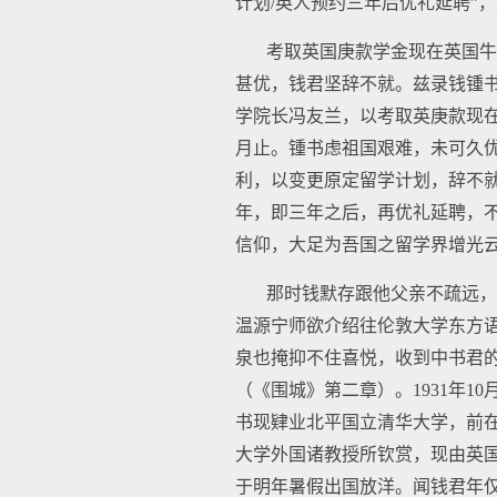
计划/英人预约三年后优礼延聘”
考取英国庚款学金现在英国牛
甚优，钱君坚辞不就。兹录钱锺
学院长冯友兰，以考取英庚款现
月止。锺书虑祖国艰难，未可久
利，以变更原定留学计划，辞不
年，即三年之后，再优礼延聘，
信仰，大足为吾国之留学界增光
那时钱默存跟他父亲不疏远，总
温源宁师欲介绍往伦敦大学东方
泉也掩抑不住喜悦，收到中书君的
（《围城》第二章）。1931年
书现肄业北平国立清华大学，前
大学外国诸教授所钦赏，现由英国
于明年暑假出国放洋。闻钱君年