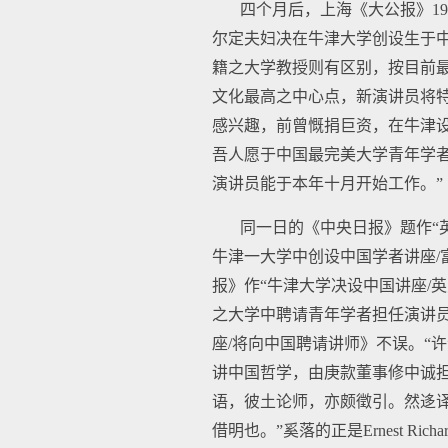
四个月后，上海《大公报》19
尔定夫妇决在牛津大学创设生于
籍之大学教授则有区别，按目前
文化最高之中心点，新演讲员将
感兴趣，前曾慨捐巨资，在牛津
吾人愿于中国最完美大学青年学
演讲员能于本年十月开始工作。”
同一日的《中央日报》题作“
牛津一大学中创设中国学者讲座/
报》作“牛津大学决设中国讲座/
之大学中聘请青年学者担任演讲员”。
座/将向中国聘请讲师》不误。“许士”即“
讲中国哲学，由庚款董事修中诚担任
语，彼土论师，亦颇徵引。然迻
借明也。”奚落的正是Ernest Richard H