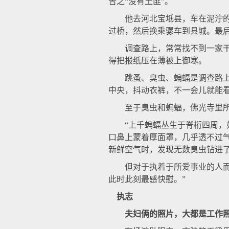
告之“没有土匪”。
他去河北宝坻县，车在泥泞的路
过桥，然后换乘骡车到县城。最
调查路上，常常找不到一家干净
得把报纸压在薄被上御寒。
跳蚤、臭虫、蝙蝠是调查路上的
中央，抖动衣裤，不一会儿就能
至于臭虫和蝙蝠，佛光寺里所
“上千蝙蝠丛生于脊桁四周，如
口鼻上蒙着厚面罩，几乎透不过
新鲜空气时，发现无数臭虫钻进
但对于执着于所爱事业的人而言
此时此刻最感快慰。”
执志
夫妇俩的照片，大都是工作照