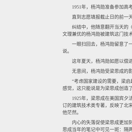
1951年，杨鸿勋准备参加高
直到志愿填报截止日的前一天
纠结中，他随意翻开当天的《光
文理兼优的杨鸿勋被建筑这门技
一眼扫回去，杨鸿勋留意了一下
说。
这年夏天，杨鸿勋如愿以偿进入
无意间，杨鸿勋受梁思成的影响
“考虑国家建设的需要，梁启超
感觉，这只能说是为梁思成创造
1925年，梁思成在美国宾夕
订的建筑技术类专著，反映了北
他茫然。
内心的失落促使梁思成更加刻苦
思成当年的笔记中可见一斑：隔