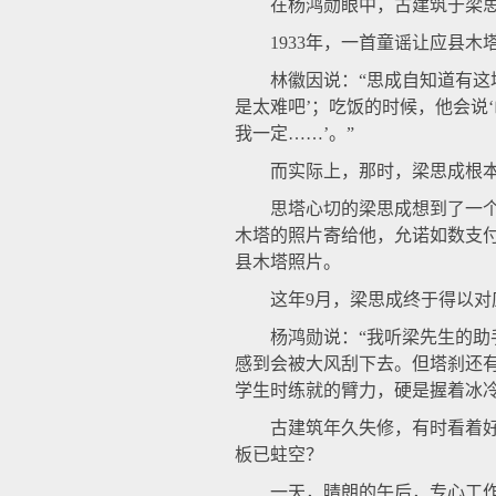
在杨鸿勋眼中，古建筑于梁思
1933年，一首童谣让应县木
林徽因说：“思成自知道有这塔
是太难吧’；吃饭的时候，他会说
我一定……’。”
而实际上，那时，梁思成根本还
思塔心切的梁思成想到了一个好
木塔的照片寄给他，允诺如数支
县木塔照片。
这年9月，梁思成终于得以对
杨鸿勋说：“我听梁先生的助手
感到会被大风刮下去。但塔刹还
学生时练就的臂力，硬是握着冰冷
古建筑年久失修，有时看着好好
板已蛀空？
一天，晴朗的午后，专心工作的