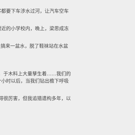
都要下车涉水过河，让汽车空车
。
近的小学校内，晚上，梁思成冻
搞来一盆水，脱了鞋袜站在水盆
，于木料上大量孳生着……我们的
个小时以后，当我们钻出檐下呼吸
得很厉害，但我追猎遗构多年，以