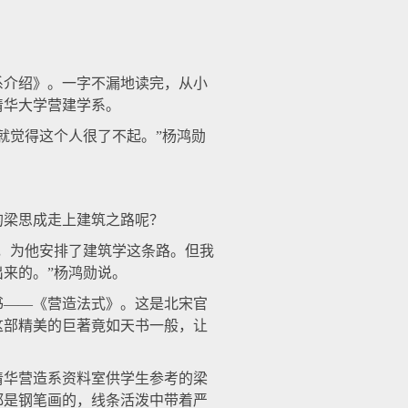
介绍》。一字不漏地读完，从小
清华大学营建学系。
觉得这个人很了不起。”杨鸿勋
梁思成走上建筑之路呢？
，为他安排了建筑学这条路。但我
来的。”杨鸿勋说。
书——《营造法式》。这是北宋官
这部精美的巨著竟如天书一般，让
华营造系资料室供学生参考的梁
都是钢笔画的，线条活泼中带着严