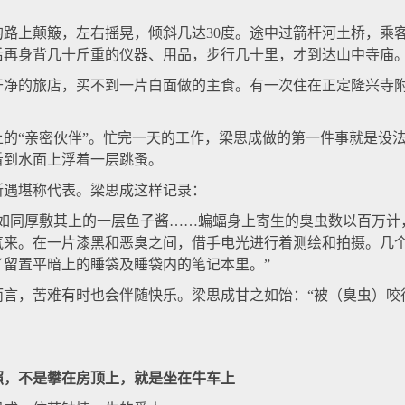
上颠簸，左右摇晃，倾斜几达30度。途中过箭杆河土桥，乘客
后再身背几十斤重的仪器、用品，步行几十里，才到达山中寺庙
的旅店，买不到一片白面做的主食。有一次住在正定隆兴寺附
“亲密伙伴”。忙完一天的工作，梁思成做的第一件事就是设法
看到水面上浮着一层跳蚤。
遇堪称代表。梁思成这样记录：
同厚敷其上的一层鱼子酱……蝙蝠身上寄生的臭虫数以百万计
气来。在一片漆黑和恶臭之间，借手电光进行着测绘和拍摄。几
了留置平暗上的睡袋及睡袋内的笔记本里。”
，苦难有时也会伴随快乐。梁思成甘之如饴：“被（臭虫）咬
，不是攀在房顶上，就是坐在牛车上