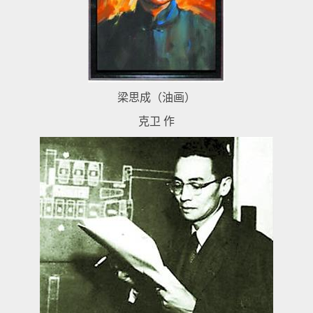
梁思成（油画）
克卫 作