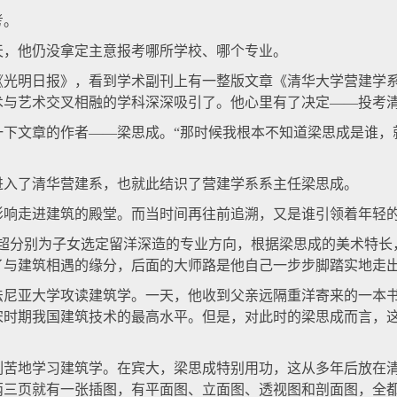
考。
，他仍没拿定主意报考哪所学校、哪个专业。
明日报》，看到学术副刊上有一整版文章《清华大学营建学系
术与艺术交叉相融的学科深深吸引了。他心里有了决定——投考
文章的作者——梁思成。“那时候我根本不知道梁思成是谁，就
了清华营建系，也就此结识了营建学系系主任梁思成。
走进建筑的殿堂。而当时间再往前追溯，又是谁引领着年轻的
分别为子女选定留洋深造的专业方向，根据梁思成的美术特长
了与建筑相遇的缘分，后面的大师路是他自己一步步脚踏实地走出
法尼亚大学攻读建筑学。一天，他收到父亲远隔重洋寄来的一本
宋时期我国建筑技术的最高水平。但是，对此时的梁思成而言，
地学习建筑学。在宾大，梁思成特别用功，这从多年后放在清
两三页就有一张插图，有平面图、立面图、透视图和剖面图，全