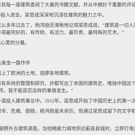
还就每一座建筑查阅了大量的书籍文献，并从中摘抄下重要的评
投入进去，梁思成深深地沉浸在建筑的魅力之中。
多年过去了，杨鸿勋还清晰地记得梁思成说，“建筑是一切人
存得最完好的，有传统、有活力，最珍贵、最特殊的艺术。”
心里的分量。
臭虫一路作伴
上了欧洲的土地，观摩各地建筑。
系统的整理和研究，并都写出了本国的建筑史，唯独中国这个
师，我不能容忍这样的事情发生。”
投入建筑事业中。1932年，梁思成开始了中国历史上的第一
、危难、困顿，杨鸿勋虽未亲历，但通过梁思成留下的文字和
开展野外古建筑调查。当他精疲力竭地到达蓟县县城时，立即打电