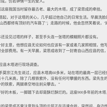
成，仿若钟情一生的爱人。
塔这座我国当时留存最古老、最大的木塔，成了梁思成的牵挂。
起，对于这塔的关心，几乎超过他自己的日常生活。早晨洗脸的
‘山西都修有顶好的汽车路了’；走路的时候，他会忽然笑着说，
没见过塔的样子，甚至手头连一张塔的模糊照片都没有。
主意，他想应县无论如何也应该有一家或者几家照相馆，他写
付全部费用。有一天早晨，梁思成收到了一封寄自山西应县的信
应县木塔进行现场调查。
莫宗江先生说过，应县木塔高60多米，站在塔的最高一层已经
有十几米高，除了几根铁索外，没有任何可攀援的东西。梁先生
的铁索，两腿悬空地往刹尖攀去。”
的木板，一脚踏下去却是酥烂酥烂的。这座900多年前的木塔
梁思成不曾注意到头顶的云层正在迅速合拢。突然间，身边炸