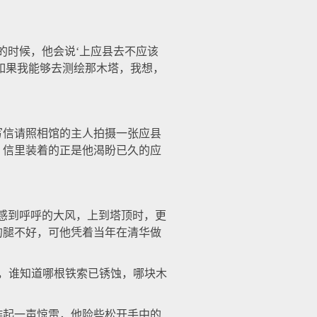
时候，他会说‘上应县去不应该
‘如果我能够去测绘那木塔，我想，
信请照相馆的主人拍摄一张应县
，信里装着的正是他渴盼已久的应
感到呼呼的大风，上到塔顶时，更
的腿不好，可他凭着当年在清华做
，谁知道哪根铁索已锈蚀，哪块木
起一声惊雷，他险些松开手中的