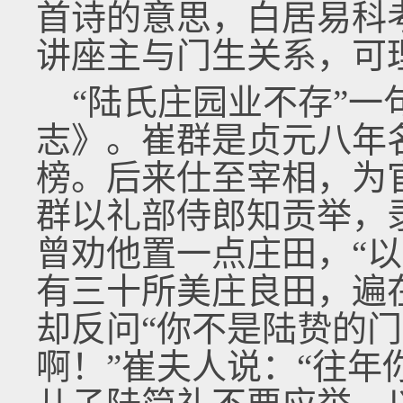
首诗的意思，白居易科
讲座主与门生关系，可
“陆氏庄园业不存”一
志》。崔群是贞元八年
榜。后来仕至宰相，为
群以礼部侍郎知贡举，
曾劝他置一点庄田，“以
有三十所美庄良田，遍
却反问“你不是陆贽的门
啊！”崔夫人说：“往