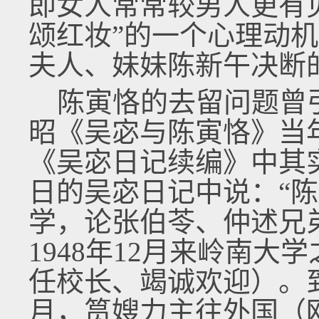
即女人常常较男人更有
颂红妆”的一个心理动机
夫人、妹妹陈新午决断
陈寅恪的去留问题曾
昭《吴宓与陈寅恪》当
《吴宓日记续编》中其实
日的吴宓日记中说：“
学，论张伯苓、仲述兄
1948年12月来岭南
任校长、竭诚欢迎）。到
月，筼嫂力主往外国（