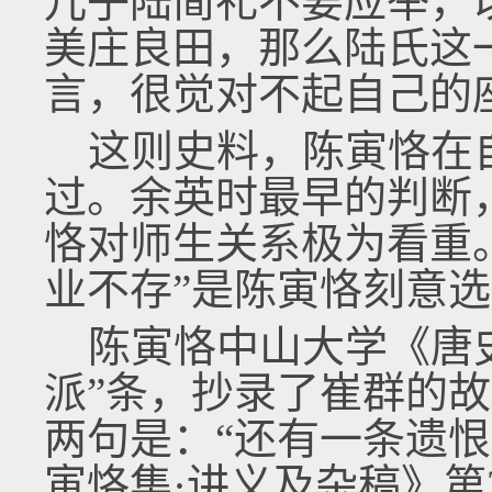
儿子陆简礼不要应举，
美庄良田，那么陆氏这
言，很觉对不起自己的
这则史料，陈寅恪在
过。余英时最早的判断
恪对师生关系极为看重
业不存”是陈寅恪刻意
陈寅恪中山大学《唐史
派”条，抄录了崔群的
两句是：“还有一条遗
寅恪集·讲义及杂稿》第2