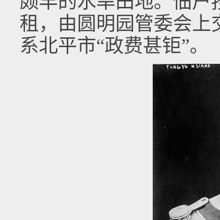
颇丰的水旱田地。佃户
租，由圆明园管委会上
系北平市“政费甚钜”。