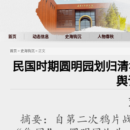
首页
动态信息
史海钩沉
人物春秋
首页
>
史海钩沉
> 正文
民国时期圆明园划归清
舆
摘要：自第二次鸦片