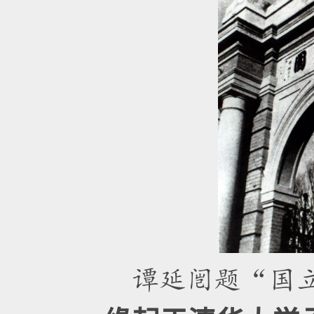
谭延闿题“国