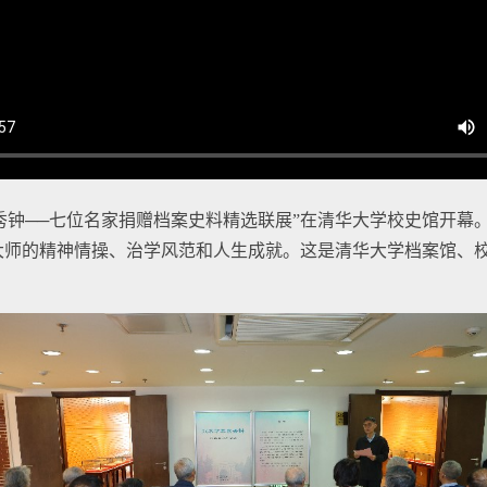
众秀钟──七位名家捐赠档案史料精选联展”在清华大学校史馆开幕
大师的精神情操、治学风范和人生成就。这是清华大学档案馆、