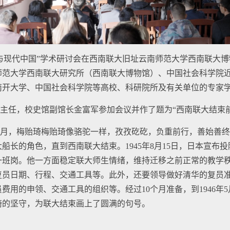
联大与现代中国”学术研讨会在西南联大旧址云南师范大学西南联大
师范大学西南联大研究所（西南联大博物馆）、中国社会科学院
南开大学、中国社会科学院等高校、科研院所及有关单位的专家
主任，校史馆副馆长金富军参加会议并作了题为“西南联大结束
月，梅贻琦梅贻琦像骆驼一样，孜孜矻矻，负重前行，善始善终
船长的角色，直到西南联大结束。1945年8月15日，日本宣布
一班岗。他一方面稳定联大师生情绪，维持迁移之前正常的教学
复员日期、行程、交通工具等。此外，还要领导做好清华的复员
费用的申领、交通工具的组织等。经过10个月准备，到1946年
琦的坚守，为联大结束画上了圆满的句号。