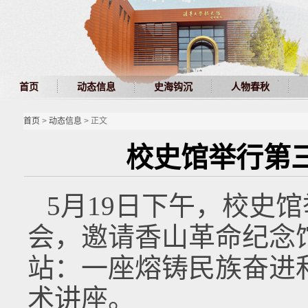
首页
动态信息
史海钩沉
人物春秋
首页
>
动态信息
> 正文
校史馆举行第
5月19日下午，校史
会，邀请香山革命纪念
站：一座熔铸民族奋进和
术讲座。